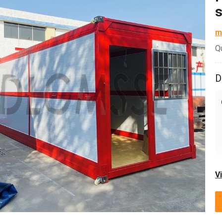
s
m
Q
D
V