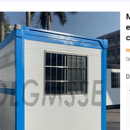
M
e
c
m
Q
D