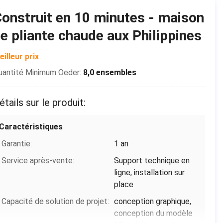
3D, solution totale
onstruit en 10 minutes - maison
Mot-clé:
maisons
pour des projets,
préfabriquées
e pliante chaude aux Philippines
consolidation crois
Capacité d'approvisionnement:
Unité 1000/unités par
Application:
Immeuble de bureaux
Chambre de pliage de
eilleur prix
Lieu d'origine:
Guangdong, Chine
mois
uantité Minimum Oeder:
8,0 ensembles
Nom de marque:
MDL
Durée:
20 ans
Numéro de modèle:
MDLKF
étails sur le produit:
Quantité de chargement:
8 unités par 40HQ
Utilisation:
Parking, hôtel,
Certificat de qualité d'OIN:
oui
Caractéristiques
Chambre, kiosque,
Certificat d'environnement d'OIN:
oui
cabine, bureau,
Garantie:
1 an
guérite, garde House,
Service après-vente:
Support technique en
magasin, toilette, villa,
ligne, installation sur
en
place
Type de produit:
Chambres de
Capacité de solution de projet:
conception graphique,
conteneur, Chambres
conception du modèle
de conteneur