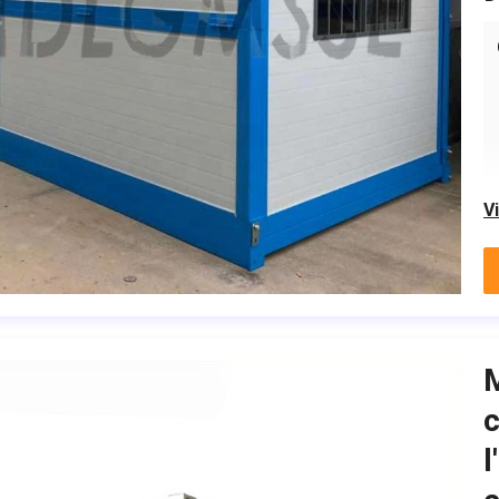
V
M
c
l