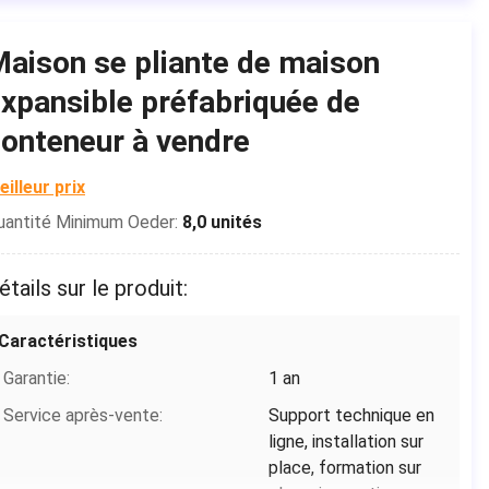
de structure de cadre en acier
Porte:
Porte en acier
aison se pliante de maison
Couleur:
Bleu
xpansible préfabriquée de
onteneur à vendre
eilleur prix
uantité Minimum Oeder:
8,0 unités
étails sur le produit:
Caractéristiques
Garantie:
1 an
Service après-vente:
Support technique en
ligne, installation sur
place, formation sur