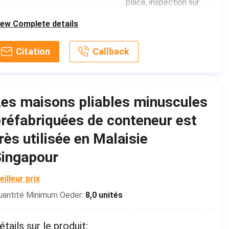
place, inspection sur
place, pièce
iew Complete details
Capacité de solution de projet:
conception graphique,
conception du modèle
Citation
Callback
3D, solution totale
pour des projets,
consolidation crois
es maisons pliables minuscules
Application:
Immeuble de bureaux
Lieu d'origine:
Guangdong, Chine
réfabriquées de conteneur est
Nom de marque:
MDL
rès utilisée en Malaisie
Numéro de modèle:
MDLKF
Singapour
Utilisation:
Parking, hôtel,
eilleur prix
Chambre, kiosque,
cabine, bureau,
uantité Minimum Oeder:
8,0 unités
guérite, garde House,
magasin, toilette, villa,
étails sur le produit: