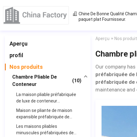
Chine De Bonne Qualité
Chamb
paquet plat
Fournisseur.
Aperçu
Nos produi
Aperçu
Chambre pl
profil
Nos produits
Our company has p
préfabriquée de 
Chambre Pliable De
(10)
préfabriquée de
Conteneur
maintenance and
La maison pliable préfabriquée
de luxe de conteneur
préfabriquent la maison de
Maison se pliante de maison
structure métallique
expansible préfabriquée de
conteneur à vendre
Les maisons pliables
minuscules préfabriquées de