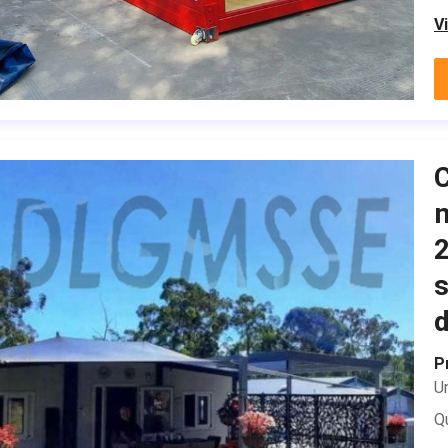
V
m
2
s
d
Pr
Un
Q