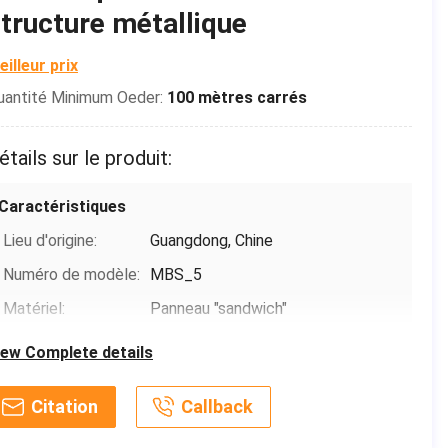
tructure métallique
eilleur prix
uantité Minimum Oeder:
100 mètres carrés
étails sur le produit:
Caractéristiques
Lieu d'origine:
Guangdong, Chine
Numéro de modèle:
MBS_5
Matériel:
Panneau "sandwich"
Utilisation:
Parking, hôtel, Chambre, kiosque,
iew Complete details
cabine, bureau, guérite, garde
House, magasin, toilette, entrepôt,
Citation
Callback
Produit:
Chambre préfabriquée à la mode