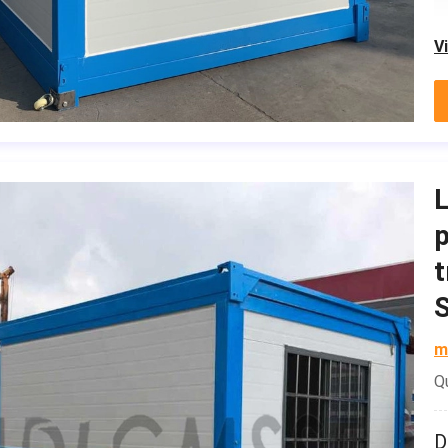
V
L
p
t
m
Q
D