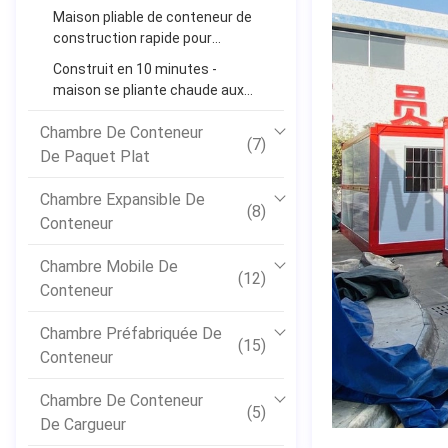
conteneur est très utilisée en
Maison pliable de conteneur de
Malaisie Singapour
construction rapide pour
l'inondation de combat et les
Construit en 10 minutes -
catastrophes naturelles avec
maison se pliante chaude aux
le prix le meilleur marché
Philippines
Chambre De Conteneur
(7)
De Paquet Plat
Chambre Expansible De
(8)
Conteneur
Chambre Mobile De
(12)
Conteneur
Chambre Préfabriquée De
(15)
Conteneur
Chambre De Conteneur
(5)
De Cargueur