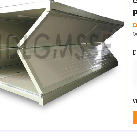
c
p
m
Q
D
V