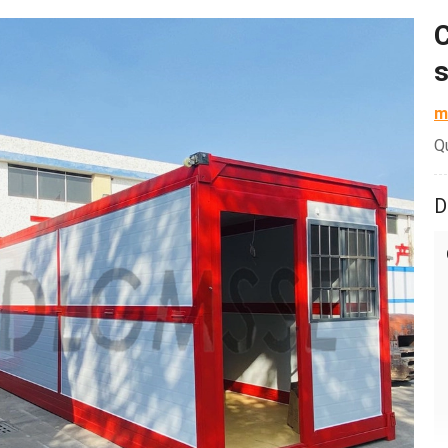
C
s
m
Q
D