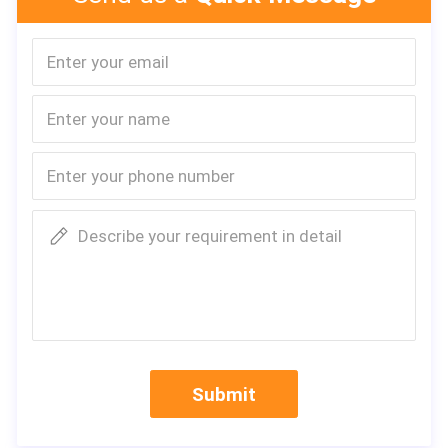
Nous pouvons faire la
conception différente
Si vous fatiguiez d'employer la
conception normale,
nous devons juste ajuster la
position du conteneur, nous
pouvons faire à la maison plus
d'éclairage. Plus beau comme
vous voulez.
Le récipient d'expédition 1.ISO a 20ft 40ft 40HC, ainsi chaque
Describe your requirement in detail
unité peut être combinée dans
beaucoup de types de bâtiment.
2. La maison de récipient d'expédition peut être installée et
transportée facilement et rapidement.
protection 3.Environment.
Submit
4. La maison de récipient d'expédition est assez forte dans
antisismique, imperméable, bruit