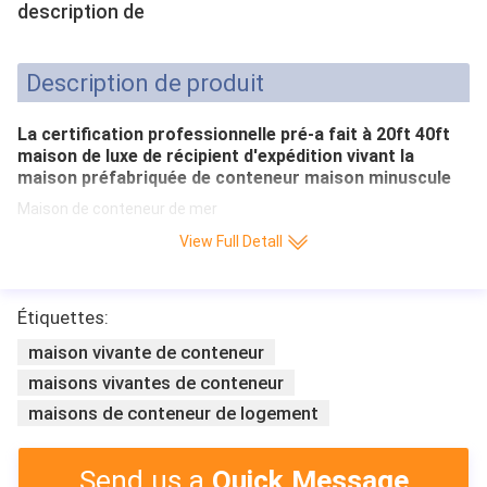
description de
Description de produit
La certification professionnelle pré-a fait à 20ft 40ft
maison de luxe de récipient d'expédition vivant la
maison préfabriquée de conteneur maison minuscule
Maison de conteneur de mer
View Full Detall
2 comibation de conteneur
des unités 40HC
Étiquettes:
Vous savez, avec le conteneur
maison vivante de conteneur
de 2 unités nous combinez
maisons vivantes de conteneur
ensemble pouvez faire une
conception confortable, voyez
maisons de conteneur de logement
le dessin que vous pouvez le
sentir.
Send us a
Quick Message