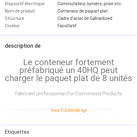
Dispositif électrique
Commutateur, lumière, prise etc.
Nom de produit
Conteneur de paquet plat
Structure
Cadre d'acier de Galvanlized
Couleur
Facultatif
description de
Le conteneur fortement
préfabriqué un 40HQ peut
charger le paquet plat de 8 unités
Fabricant professionnel For Customised Products
La maison préfabriquée de Plat-paquet peut être 
View Full Detall
employée en tant que le bureau, le logement, la cantine, 
la salle de bains et d'autres grands espaces ouverts, pour 
rencontrer les besoins du chantier de construction, le 
Étiquettes:
camp de travaux sur le terrain, le logement social, le site 