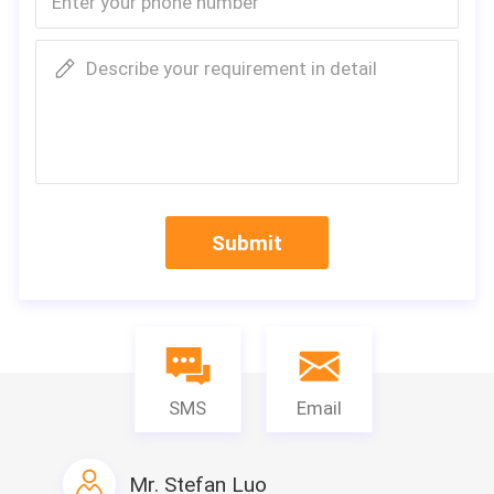
Describe your requirement in detail
Spécifications
Taille :
5800*2400*2896mm
Colonne :
210*1510*3.0mm
Mur :
panneau "sandwich" d
Submit
50/75/100mm ENV, tô
Fenêtre :
Porte coulissante en
barre de sécurité
Porte :
porte en acier de 0.
Plancher :
Cuir du ciment board
SMS
Email
L'électricité :
Norme facultative
Installez le temps :
travailleur 4 3 heures
Mr. Stefan Luo