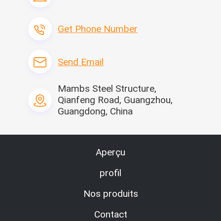
Résistance de tremblement de terre :
Catégorie 8
Capacité de charge de neige de toiture
0.6kn/㎡
Get Phone Number
:
Capacité de charge vivante de toiture :
0.6kn/㎡
Délai de livraison :
Environ 15-20 jours de 
Send Email
Chargement de conteneur :
8 sets/1*40HC
Mambs Steel Structure,
Qianfeng Road, Guangzhou,
Guangdong, China
Aperçu
profil
Nos produits
Contact